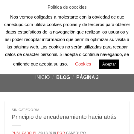
Skip
Aula Online
Contacto
Registro
Acceder
Política de coockies
to
Nos vemos obligados a molestarte con la obviedad de que
content
canedupo.com utiliza cookies propias y de terceros para obtener
datos estadísticos de la navegación que realizan los usuarios y
así poder recopilar información que permita optimizar su visita a
las páginas web. Las cookies no serán utilizadas para recabar
datos de carácter personal. Si acepta o continúa navegando, se
Principio de encadenamiento hacia atrás
entiende que acepta su uso.
Cookies
Aceptar
INICIO
/
BLOG
/
PÁGINA 3
SIN CATEGORÍA
Principio de encadenamiento hacia atrás
PUBLICADO EL
29/12/2019
POR
CANEDUPO