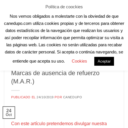
Skip
Aula Online
Contacto
Registro
Acceder
Política de coockies
to
Nos vemos obligados a molestarte con la obviedad de que
content
canedupo.com utiliza cookies propias y de terceros para obtener
datos estadísticos de la navegación que realizan los usuarios y
así poder recopilar información que permita optimizar su visita a
las páginas web. Las cookies no serán utilizadas para recabar
datos de carácter personal. Si acepta o continúa navegando, se
entiende que acepta su uso.
Cookies
Aceptar
SIN CATEGORÍA
Marcas de ausencia de refuerzo
(M.A.R.)
PUBLICADO EL
24/10/2019
POR
CANEDUPO
24
Oct
Con este artículo pretendemos divulgar nuestra