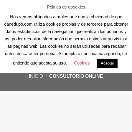
Skip
Aula Online
Contacto
Registro
Acceder
Política de coockies
to
Nos vemos obligados a molestarte con la obviedad de que
content
canedupo.com utiliza cookies propias y de terceros para obtener
datos estadísticos de la navegación que realizan los usuarios y
así poder recopilar información que permita optimizar su visita a
las páginas web. Las cookies no serán utilizadas para recabar
datos de carácter personal. Si acepta o continúa navegando, se
Consultorio online
entiende que acepta su uso.
Cookies
Aceptar
INICIO
/
CONSULTORIO ONLINE
Te podemos ayu