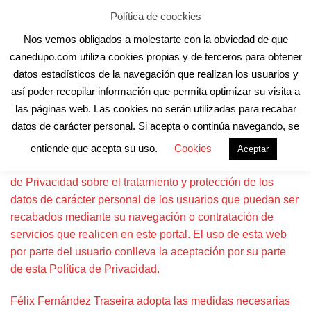
Skip
Aula Online
Contacto
Registro
Acceder
Política de coockies
to
Nos vemos obligados a molestarte con la obviedad de que
content
canedupo.com utiliza cookies propias y de terceros para obtener
datos estadísticos de la navegación que realizan los usuarios y
así poder recopilar información que permita optimizar su visita a
las páginas web. Las cookies no serán utilizadas para recabar
datos de carácter personal. Si acepta o continúa navegando, se
Félix Fernández Traseira informa a los usuarios de su
entiende que acepta su uso.
Cookies
Aceptar
página web www.canedupo.com a través de esta Política
de Privacidad sobre el tratamiento y protección de los
datos de carácter personal de los usuarios que puedan ser
recabados mediante su navegación o contratación de
servicios que realicen en este portal. El uso de esta web
por parte del usuario conlleva la aceptación por su parte
de esta Política de Privacidad.
Félix Fernández Traseira adopta las medidas necesarias