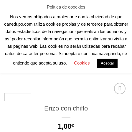
Skip
Aula Online
Contacto
Registro
Acceder
Política de coockies
to
Nos vemos obligados a molestarte con la obviedad de que
content
canedupo.com utiliza cookies propias y de terceros para obtener
datos estadísticos de la navegación que realizan los usuarios y
así poder recopilar información que permita optimizar su visita a
las páginas web. Las cookies no serán utilizadas para recabar
INICIO
/
ACCESORIOS
/
JUGUETES
/
MORDEDORES
datos de carácter personal. Si acepta o continúa navegando, se
entiende que acepta su uso.
Cookies
Aceptar
Erizo con chiflo
1,00
€