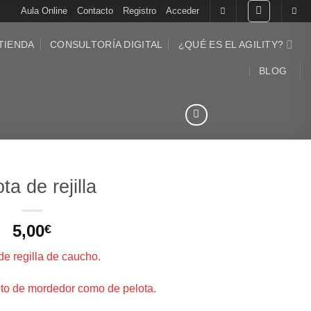
Aula Online
Contacto
Registro
Acceder
TIENDA
CONSULTORÍA DIGITAL
¿QUÉ ES EL AGILITY?
BLOG
ta de rejilla
5,00
€
de regilla de caucho.
nto de mordedor como de pelota.