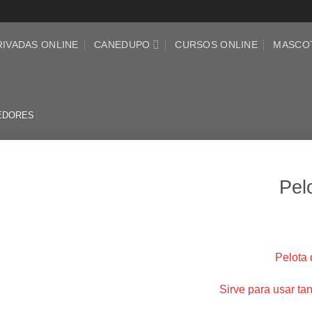
RIVADAS ONLINE
CANEDUPO
CURSOS ONLINE
MASCO
EDORES
Pelo
Pelota 
Sirve para usar ta