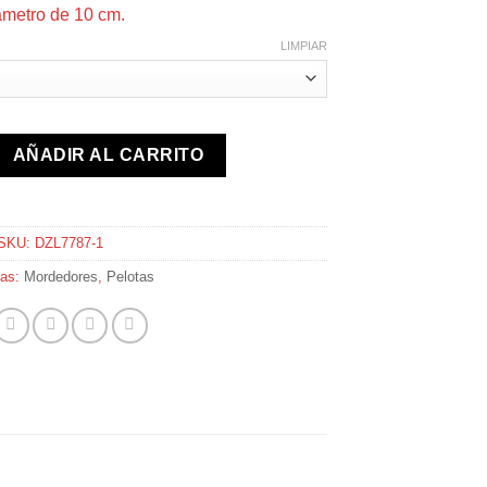
metro de 10 cm.
LIMPIAR
 cantidad
AÑADIR AL CARRITO
SKU:
DZL7787-1
ías:
Mordedores
,
Pelotas