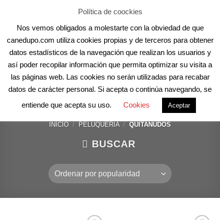
Skip
Aula Online
Contacto
Registro
Acceder
Política de coockies
to
Nos vemos obligados a molestarte con la obviedad de que
content
canedupo.com utiliza cookies propias y de terceros para obtener
datos estadísticos de la navegación que realizan los usuarios y
así poder recopilar información que permita optimizar su visita a
las páginas web. Las cookies no serán utilizadas para recabar
datos de carácter personal. Si acepta o continúa navegando, se
Quitanudos
entiende que acepta su uso.
Cookies
Aceptar
INICIO
/
PELUQUERÍA
/
QUITANUDOS
BUSCAR