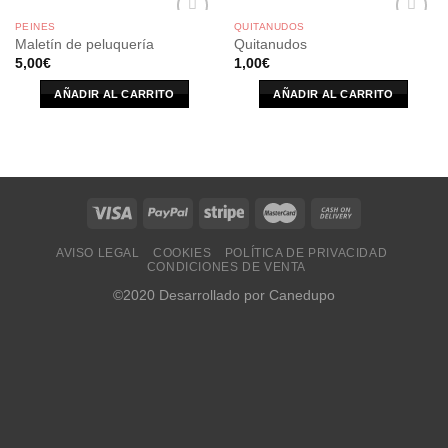
PEINES
QUITANUDOS
Maletín de peluquería
Quitanudos
5,00
€
1,00
€
AÑADIR AL CARRITO
AÑADIR AL CARRITO
AVISO LEGAL
COOKIES
POLÍTICA DE PRIVACIDAD
CONDICIONES DE VENTA
©2020 Desarrollado por Canedupo