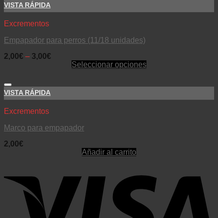
VISTA RÁPIDA
Excrementos
Empapador para perros (11/18 unidades)
2,00
€
–
3,00
€
Seleccionar opciones
VISTA RÁPIDA
Excrementos
Marco para empapador
2,00
€
Añadir al carrito