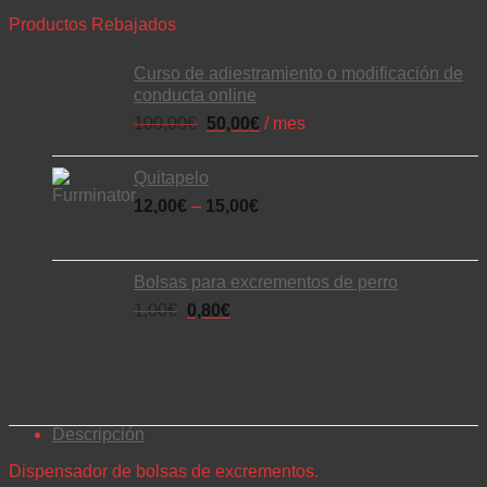
Productos Rebajados
Curso de adiestramiento o modificación de
conducta online
100,00
€
50,00
€
/ mes
Quitapelo
12,00
€
–
15,00
€
Bolsas para excrementos de perro
1,00
€
0,80
€
Descripción
Dispensador de bolsas de excrementos.