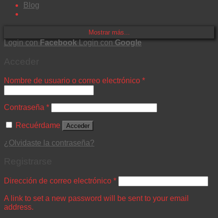
Blog
Mostrar más...
Login con
Facebook
Login con
Google
Acceder
Nombre de usuario o correo electrónico
*
Contraseña
*
Recuérdame
Acceder
¿Olvidaste la contraseña?
Registrarse
Dirección de correo electrónico
*
A link to set a new password will be sent to your email
address.