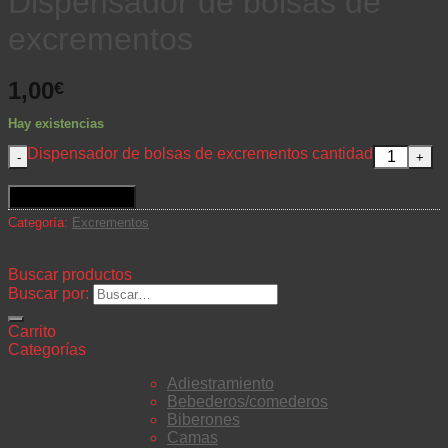
Dispensador de bolsas de
excrementos
1,00
€
Hay existencias
Dispensador de bolsas de excrementos cantidad
Añadir al carrito
Categoría:
Excrementos
Buscar productos
Buscar por:
Carrito
Categorías
Adiestramiento
Bebederos/comederos
Biberones
Camas