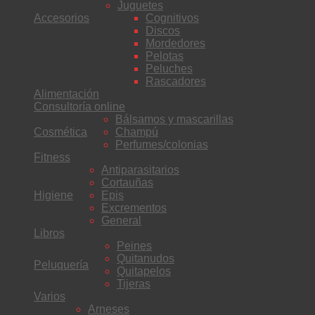
Juguetes
Accesorios
Cognitivos
Discos
Mordedores
Pelotas
Peluches
Rascadores
Alimentación
Consultoría online
Bálsamos y mascarillas
Cosmética
Champú
Perfumes/colonias
Fitness
Antiparasitarios
Cortauñas
Higiene
Epis
Excrementos
General
Libros
Peines
Quitanudos
Peluquería
Quitapelos
Tijeras
Varios
Arneses