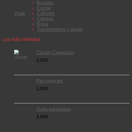
Bozales
Coche
Viaje
Collares
Correas
Ropa
Transportines y jaulas
Los más vendidos
Clicker Canedupo
2,50
€
Pet corrector
1,00
€
Quita garrapatas
3,00
€