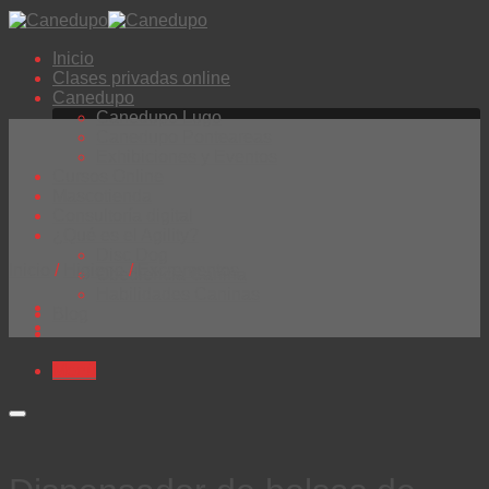
Inicio
Clases privadas online
Canedupo
Canedupo Lugo
Canedupo Ponteareas
Exhibiciones y Eventos
Cursos Online
Mascotienda
Consultoría digital
¿Qué es el Agility?
Disc Dog
Inicio
/
Higiene
/
Excrementos
Obediencia Canina
Habilidades Caninas
Blog
Menú