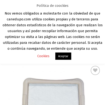
Skip
Aula Online
Contacto
Registro
Acceder
Política de coockies
to
Nos vemos obligados a molestarte con la obviedad de que
content
canedupo.com utiliza cookies propias y de terceros para
obtener datos estadísticos de la navegación que realizan los
usuarios y así poder recopilar información que permita
optimizar su visita a las páginas web. Las cookies no serán
INICIO
/
HIGIENE
/
EXCREMENTOS
utilizadas para recabar datos de carácter personal. Si acepta
o continúa navegando, se entiende que acepta su uso.
Cookies
Aceptar