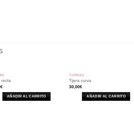
S
AS
TIJERAS
a recta
Tijera curva
0
€
30,00
€
AÑADIR AL CARRITO
AÑADIR AL CARRITO