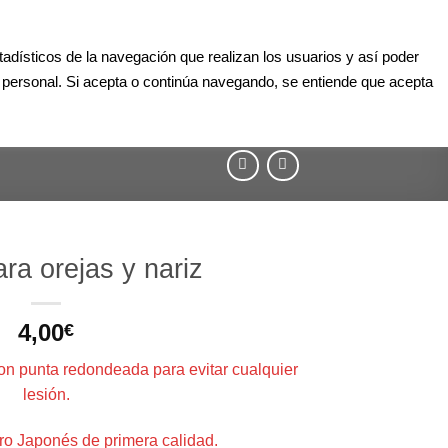
Aula Online
Contacto
Registro
Acceder
dísticos de la navegación que realizan los usuarios y así poder
TIENDA
CONSULTORÍA DIGITAL
¿QUÉ ES EL AGILITY?
r personal. Si acepta o continúa navegando, se entiende que acepta
BLOG
ara orejas y nariz
4,00
€
Con punta redondeada para evitar cualquier
lesión.
ro Japonés de primera calidad.