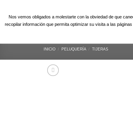
Skip
CONTACTO@CANEDUPO.COM
+34 620 624 626
to
Nos vemos obligados a molestarte con la obviedad de que canedu
content
INICIO
CLASES P
recopilar información que permita optimizar su visita a las págin
INICIO
/
PELUQUERÍA
/
TIJERAS