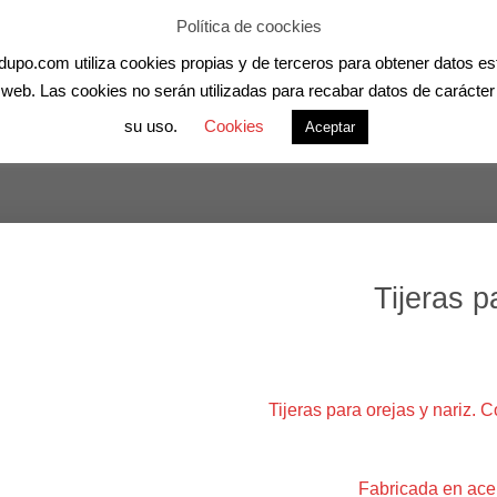
Política de coockies
po.com utiliza cookies propias y de terceros para obtener datos esta
RIVADAS ONLINE
CANEDUPO
CURSOS ONLINE
MASCO
as web. Las cookies no serán utilizadas para recabar datos de carácte
su uso.
Cookies
Aceptar
Tijeras p
Tijeras para orejas y nariz. 
Fabricada en ace