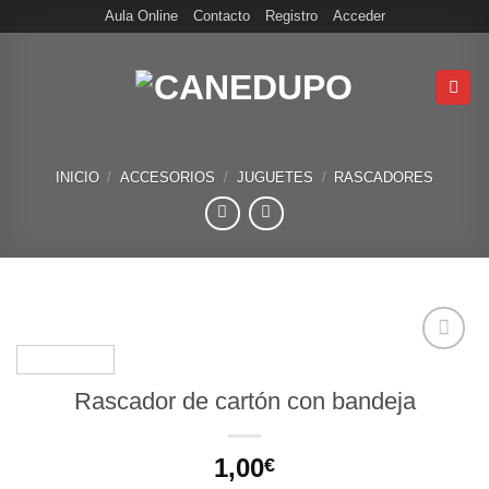
Skip
Aula Online
Contacto
Registro
Acceder
to
content
INICIO
/
ACCESORIOS
/
JUGUETES
/
RASCADORES
Rascador de cartón con bandeja
1,00
€