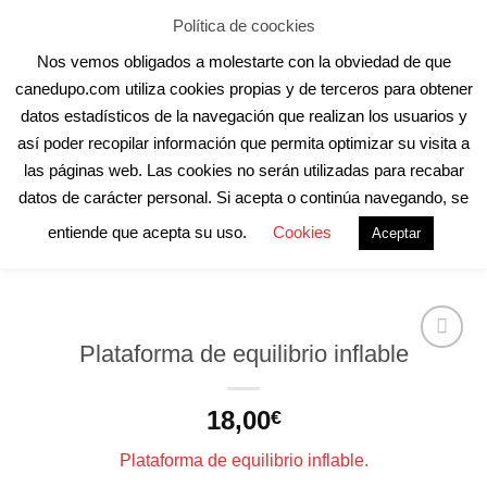
Skip
Aula Online
Contacto
Registro
Acceder
Política de coockies
to
Nos vemos obligados a molestarte con la obviedad de que
content
canedupo.com utiliza cookies propias y de terceros para obtener
datos estadísticos de la navegación que realizan los usuarios y
así poder recopilar información que permita optimizar su visita a
las páginas web. Las cookies no serán utilizadas para recabar
INICIO
/
FITNESS
datos de carácter personal. Si acepta o continúa navegando, se
entiende que acepta su uso.
Cookies
Aceptar
Plataforma de equilibrio inflable
18,00
€
Plataforma de equilibrio inflable.