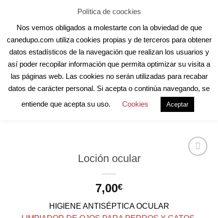
Skip
Aula Online
Contacto
Registro
Acceder
Política de coockies
to
Nos vemos obligados a molestarte con la obviedad de que
content
canedupo.com utiliza cookies propias y de terceros para obtener
datos estadísticos de la navegación que realizan los usuarios y
así poder recopilar información que permita optimizar su visita a
las páginas web. Las cookies no serán utilizadas para recabar
INICIO
/
HIGIENE
/
GENERAL
datos de carácter personal. Si acepta o continúa navegando, se
entiende que acepta su uso.
Cookies
Aceptar
Loción ocular
7,00
€
HIGIENE ANTISÉPTICA OCULAR