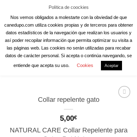
Skip
Aula Online
Contacto
Registro
Acceder
Política de coockies
to
Nos vemos obligados a molestarte con la obviedad de que
content
canedupo.com utiliza cookies propias y de terceros para obtener
datos estadísticos de la navegación que realizan los usuarios y
así poder recopilar información que permita optimizar su visita a
las páginas web. Las cookies no serán utilizadas para recabar
INICIO
/
HIGIENE
/
ANTIPARASITARIOS
datos de carácter personal. Si acepta o continúa navegando, se
entiende que acepta su uso.
Cookies
Aceptar
Collar repelente gato
5,00
€
NATURAL CARE
Collar Repelente para