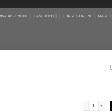
RIVADAS ONLINE
CANEDUPO
CURSOS ONLINE
MASCO
Bolígrafo cantid