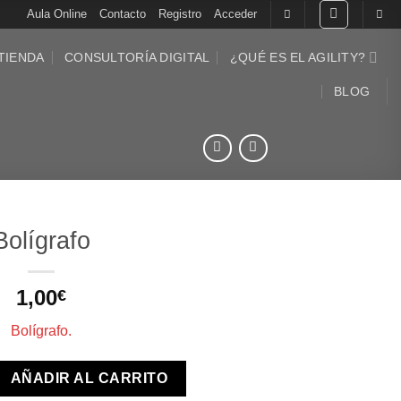
Aula Online
Contacto
Registro
Acceder
TIENDA
CONSULTORÍA DIGITAL
¿QUÉ ES EL AGILITY?
BLOG
Bolígrafo
1,00
€
Bolígrafo.
ad
AÑADIR AL CARRITO