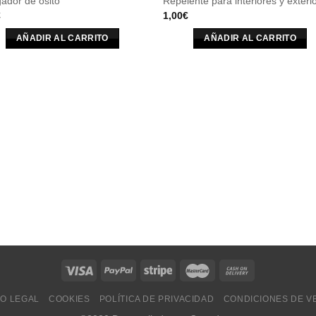
ador de osito
Repelente para interiores y exteri
€
1,00
€
AÑADIR AL CARRITO
AÑADIR AL CARRITO
SO LEGAL
COOKIES
POLÍTICA DE PRIVACIDAD
CONDICIONES DE V