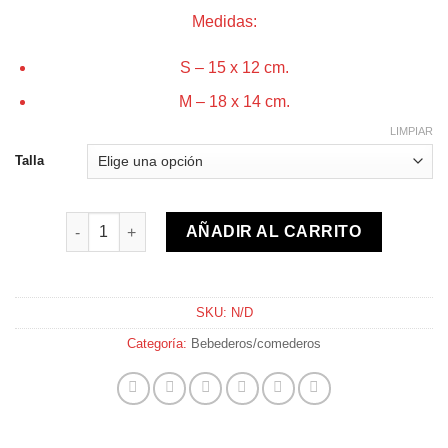
Medidas:
S – 15 x 12 cm.
M – 18 x 14 cm.
LIMPIAR
Talla
Bebedero/comedero con forma de corazón cantidad
AÑADIR AL CARRITO
SKU:
N/D
Categoría:
Bebederos/comederos