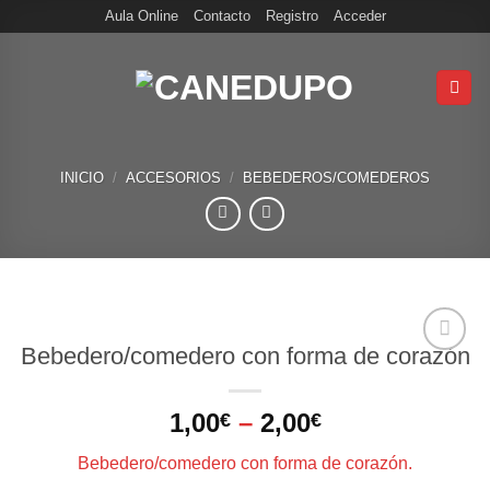
Skip
Aula Online
Contacto
Registro
Acceder
to
content
INICIO
/
ACCESORIOS
/
BEBEDEROS/COMEDEROS
Bebedero/comedero con forma de corazón
1,00
–
2,00
€
€
Bebedero/comedero con forma de corazón.