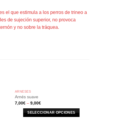
 es el que estimula a los perros de trineo a
ales de sujeción superior, no provoca
ternón y no sobre la tráquea.
ARNESES
Arnés suave
7,00
€
–
9,00
€
SELECCIONAR OPCIONES