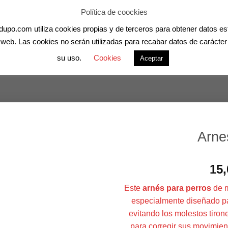
Política de coockies
po.com utiliza cookies propias y de terceros para obtener datos esta
RIVADAS ONLINE
CANEDUPO
CURSOS ONLINE
MASCO
as web. Las cookies no serán utilizadas para recabar datos de carácte
su uso.
Cookies
Aceptar
Arnes
15,
Este
arnés para perros
de m
especialmente diseñado pa
evitando los molestos tiron
para corregir sus movimie