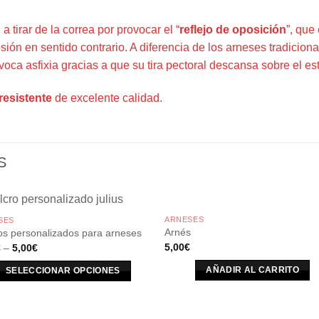
a tirar de la correa por provocar el “
reflejo de oposición
”, que
ión en sentido contrario. A diferencia de los arneses tradicion
oca asfixia gracias a que su tira pectoral descansa sobre el es
resistente
de excelente calidad.
S
ARNESES
SES
Arnés
os personalizados para arneses
5,00
€
€
–
5,00
€
AÑADIR AL CARRITO
SELECCIONAR OPCIONES