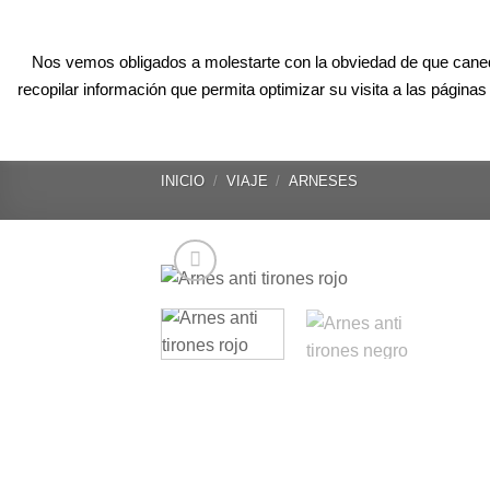
Skip
CONTACTO@CANEDUPO.COM
+34 620 624 626
to
Nos vemos obligados a molestarte con la obviedad de que canedu
content
INICIO
CLASES P
recopilar información que permita optimizar su visita a las págin
INICIO
/
VIAJE
/
ARNESES