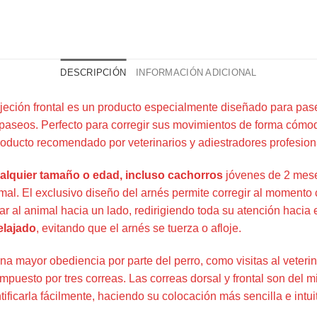
DESCRIPCIÓN
INFORMACIÓN ADICIONAL
eción frontal es un producto especialmente diseñado para pase
s paseos. Perfecto para corregir sus movimientos de forma cómo
producto recomendado por veterinarios y adiestradores profesion
alquier tamaño o edad, incluso cachorros
jóvenes de 2 mese
mal. El exclusivo diseño del arnés permite corregir al momento
ar al animal hacia un lado, redirigiendo toda su atención hacia e
relajado
, evitando que el arnés se tuerza o afloje.
na mayor obediencia por parte del perro, como visitas al veteri
compuesto por tres correas. Las correas dorsal y frontal son del 
tificarla fácilmente, haciendo su colocación más sencilla e intu