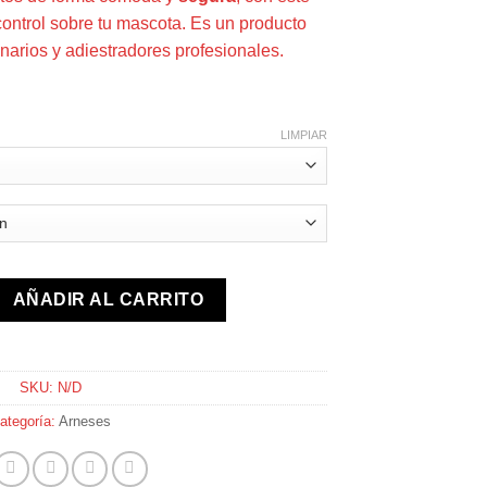
control sobre tu mascota. Es un producto
arios y adiestradores profesionales.
LIMPIAR
es cantidad
AÑADIR AL CARRITO
SKU:
N/D
ategoría:
Arneses