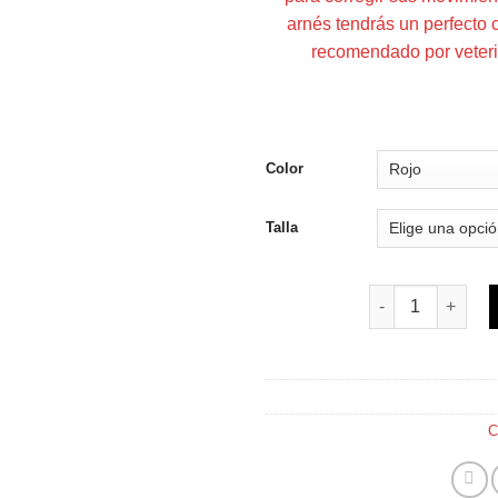
arnés tendrás un perfecto 
recomendado por veterin
Color
Talla
Arnes anti tiron
C