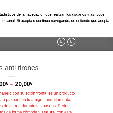
Aula Online
Contacto
Registro
Acceder
dísticos de la navegación que realizan los usuarios y así poder
TIENDA
CONSULTORÍA DIGITAL
¿QUÉ ES EL AGILITY?
r personal. Si acepta o continúa navegando, se entiende que acepta
BLOG
 anti tirones
00
–
20,00
€
€
anejo con sujeción frontal es un producto
ra pasear con tu amigo tranquilamente,
es de correa durante los paseos. Perfecto
ntos de forma cómoda y
segura
, con este