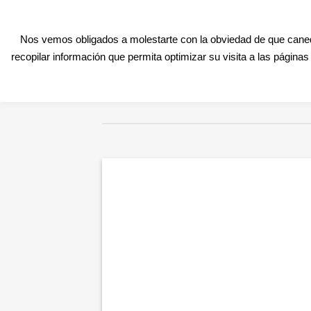
Skip
CONTACTO@CANEDUPO.COM
+34 620 624 626
to
Nos vemos obligados a molestarte con la obviedad de que canedu
content
INICIO
CLASES P
recopilar información que permita optimizar su visita a las págin