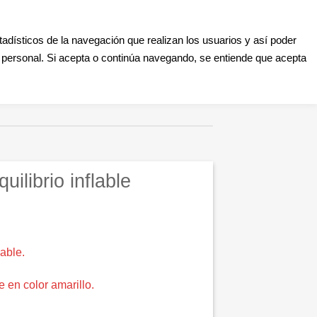
Aula Online
Contacto
Registro
Acceder
dísticos de la navegación que realizan los usuarios y así poder
TIENDA
CONSULTORÍA DIGITAL
¿QUÉ ES EL AGILITY?
r personal. Si acepta o continúa navegando, se entiende que acepta
BLOG
uilibrio inflable
lable.
 en color amarillo.