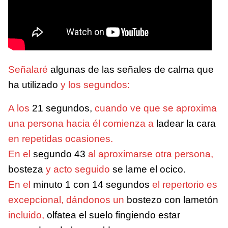
Señalaré
algunas de las señales de calma que
ha utilizado
y los segundos:
A los
21 segundos,
cuando ve que se aproxima
una persona hacia él comienza a
ladear la cara
en repetidas ocasiones.
En el
segundo 43
al aproximarse otra persona,
bosteza
y acto seguido
se lame el ocico.
En el
minuto 1 con 14 segundos
el repertorio es
excepcional, dándonos un
bostezo con lametón
incluido,
olfatea el suelo fingiendo estar