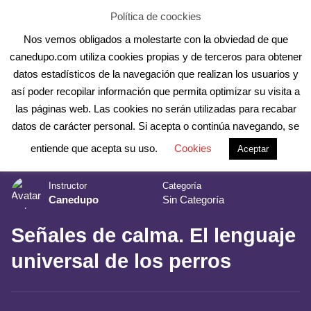
Skip
Aula Online
Contacto
Registro
Acceder
Política de coockies
to
Nos vemos obligados a molestarte con la obviedad de que
content
canedupo.com utiliza cookies propias y de terceros para obtener
datos estadísticos de la navegación que realizan los usuarios y
así poder recopilar información que permita optimizar su visita a
las páginas web. Las cookies no serán utilizadas para recabar
datos de carácter personal. Si acepta o continúa navegando, se
Inicio
Cursos Online
entiende que acepta su uso.
Cookies
Aceptar
Instructor
Categoría
Canedupo
Sin Categoría
Señales de calma. El lenguaje
universal de los perros