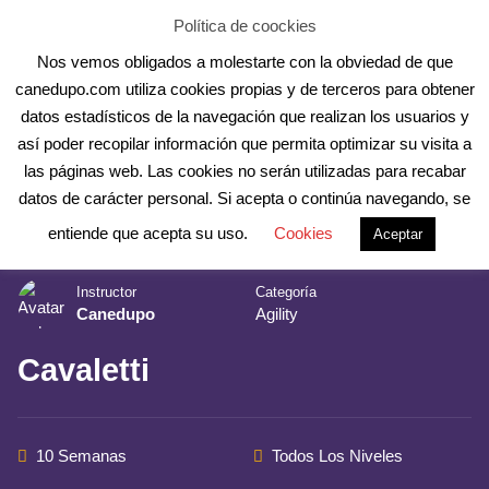
Skip
Aula Online
Contacto
Registro
Acceder
Política de coockies
to
Nos vemos obligados a molestarte con la obviedad de que
content
canedupo.com utiliza cookies propias y de terceros para obtener
datos estadísticos de la navegación que realizan los usuarios y
así poder recopilar información que permita optimizar su visita a
las páginas web. Las cookies no serán utilizadas para recabar
datos de carácter personal. Si acepta o continúa navegando, se
Inicio
Cursos Online
Agility
entiende que acepta su uso.
Cookies
Aceptar
Instructor
Categoría
Canedupo
Agility
Cavaletti
10 Semanas
Todos Los Niveles