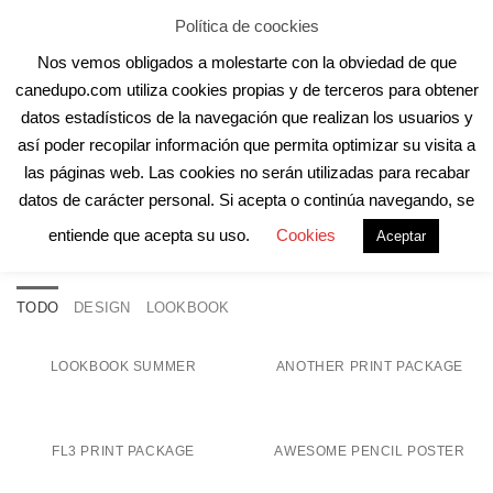
Skip
Aula Online
Contacto
Registro
Acceder
Política de coockies
to
Nos vemos obligados a molestarte con la obviedad de que
content
canedupo.com utiliza cookies propias y de terceros para obtener
datos estadísticos de la navegación que realizan los usuarios y
así poder recopilar información que permita optimizar su visita a
las páginas web. Las cookies no serán utilizadas para recabar
datos de carácter personal. Si acepta o continúa navegando, se
LOOKBOOK SUMMER
entiende que acepta su uso.
Cookies
Aceptar
TODO
DESIGN
LOOKBOOK
LOOKBOOK SUMMER
ANOTHER PRINT PACKAGE
FL3 PRINT PACKAGE
AWESOME PENCIL POSTER