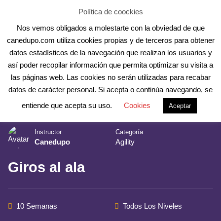
Skip
Aula Online
Contacto
Registro
Acceder
Política de coockies
to
Nos vemos obligados a molestarte con la obviedad de que
content
canedupo.com utiliza cookies propias y de terceros para obtener
datos estadísticos de la navegación que realizan los usuarios y
así poder recopilar información que permita optimizar su visita a
las páginas web. Las cookies no serán utilizadas para recabar
datos de carácter personal. Si acepta o continúa navegando, se
Inicio
Cursos Online
Agility
entiende que acepta su uso.
Cookies
Aceptar
Instructor
Categoría
Canedupo
Agility
Giros al ala
10 Semanas
Todos Los Niveles