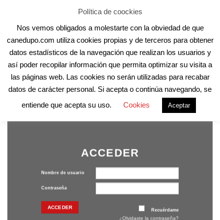
Skip
Aula Online
Contacto
Registro
Acceder
Política de coockies
to
Nos vemos obligados a molestarte con la obviedad de que
content
canedupo.com utiliza cookies propias y de terceros para obtener
datos estadísticos de la navegación que realizan los usuarios y
así poder recopilar información que permita optimizar su visita a
las páginas web. Las cookies no serán utilizadas para recabar
datos de carácter personal. Si acepta o continúa navegando, se
entiende que acepta su uso.
Cookies
Aceptar
ACCEDER
Nombre de usuario
Contraseña
Recuérdame
¿Olvidaste la contraseña?